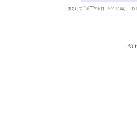
网站首页
服务时间：周一至周日（9:00-18:00） 联系
产品中心
新闻资讯
关于我们
服务支持
联系我们
关于