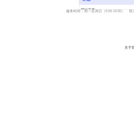
网站首页
服务时间：周一至周日（9:00-18:00） 联系
产品中心
新闻资讯
关于我们
服务支持
联系我们
关于