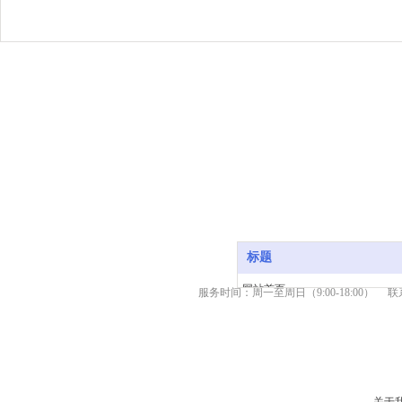
标题
网站首页
服务时间：周一至周日（9:00-18:00） 联系
产品中心
新闻资讯
关于我们
服务支持
联系我们